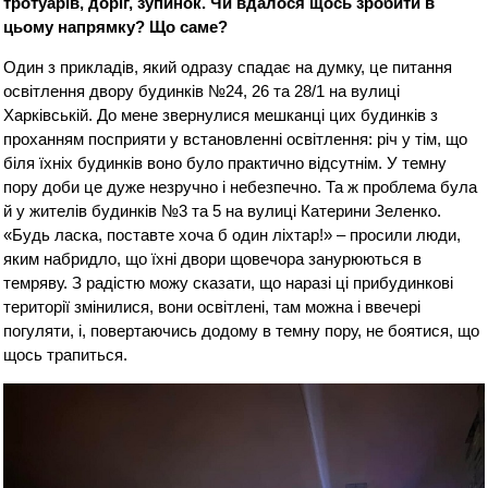
тротуарів, доріг, зупинок. Чи вдалося щось зробити в
цьому напрямку? Що саме?
Один з прикладів, який одразу спадає на думку, це питання
освітлення двору будинків №24, 26 та 28/1 на вулиці
Харківській. До мене звернулися мешканці цих будинків з
проханням посприяти у встановленні освітлення: річ у тім, що
біля їхніх будинків воно було практично відсутнім. У темну
пору доби це дуже незручно і небезпечно. Та ж проблема була
й у жителів будинків №3 та 5 на вулиці Катерини Зеленко.
«Будь ласка, поставте хоча б один ліхтар!» – просили люди,
яким набридло, що їхні двори щовечора занурюються в
темряву. З радістю можу сказати, що наразі ці прибудинкові
території змінилися, вони освітлені, там можна і ввечері
погуляти, і, повертаючись додому в темну пору, не боятися, що
щось трапиться.