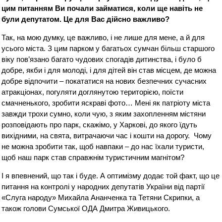
цим питанням Ви почали займатися, коли ще навіть не
були депутатом. Це для Вас дійсно важливо?
Так, на мою думку, це важливо, і не лише для мене, а й для
усього міста. З цим парком у багатьох сумчан більш старшого
віку пов’язано багато чудових спогадів дитинства, і було б
добре, якби і для молоді, і для дітей він став місцем, де можна
добре відпочити – покататися на нових безпечних сучасних
атракціонах, погуляти доглянутою територією, поїсти
смачненького, зробити яскраві фото… Мені як патріоту міста
завжди трохи сумно, коли чую, з яким захопленням містяни
розповідають про парк, скажімо, у Харкові, до якого їдуть
вихідними, на свята, витрачаючи час і кошти на дорогу. Чому
не можна зробити так, щоб навпаки – до нас їхали туристи,
щоб наш парк став справжнім туристичним магнітом?
І я впевнений, що так і буде. А оптимізму додає той факт, що це
питання на контролі у народних депутатів України від партії
«Слуга народу» Михайла Ананченка та Тетяни Скрипки, а
також голови Сумської ОДА Дмитра Живицького.