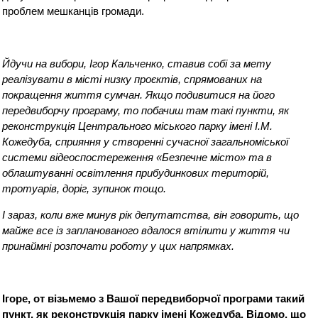
проблем мешканців громади.
Йдучи на вибори, Ігор Кальченко, ставив собі за мету
реалізувати в місті низку проєктів, спрямованих на
покращення життя сумчан. Якщо подивитися на його
передвиборчу програму, то побачиш там такі пункти, як
реконструкція Центрального міського парку імені І.М.
Кожедуба, сприяння у створенні сучасної загальноміської
системи відеоспостереження «Безпечне місто» та в
облаштуванні освітлення прибудинкових територіи
,
тротуарів, доріг, зупинок тощо.
І зараз, коли вже минув рік депутатства, він говорить, що
майже все із запланованого вдалося втілити у життя чи
принаймні розпочати роботу у цих напрямках.
Ігоре, от візьмемо з Вашої передвиборчої програми такий
пункт, як реконструкція парку імені Кожедуба. Відомо, що