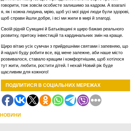
говорити, тож зовсім особисте залишимо за кадром. А взагалі
я, як і кожна людина, мрію, щоб усі мої рідні люди були здорові,
щоб справи йшли добре, і всі ми жили в мирі й злагоді.
Своїй рідній Сумщині й Батьківщині я щиро бажаю реального
розвитку, притоку інвестицій та кардинальних змін на краще.
Щиро вітаю усіх сумчан з прийдешніми святами і запевняю, що
й надалі буду робити все, від мене залежне, аби наше місто
розвивалося, ставало кращим і комфортнішим, щоб хотілося
тут жити, любити, ростити дітей. І нехай Новий рік буде
щасливим для кожного!
ПОДІЛИТИСЯ В СОЦІАЛЬНИХ МЕРЕЖАХ
НОВИНИ