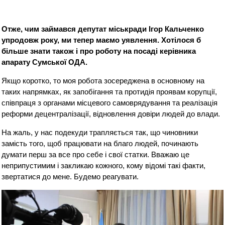
Отже, чим займався депутат міськради Ігор Кальченко
упродовж року, ми тепер маємо уявлення. Хотілося б
більше знати також і про роботу на посаді керівника
апарату Сумської ОДА.
Якщо коротко, то моя робота зосереджена в основному на
таких напрямках, як запобігання та протидія проявам корупції,
співпраця з органами місцевого самоврядування та реалізація
реформи децентралізації, відновлення довіри людей до влади.
На жаль, у нас подекуди трапляється так, що чиновники
замість того, щоб працювати на благо людей, починають
думати перш за все про себе і свої статки. Вважаю це
неприпустимим і закликаю кожного, кому відомі такі факти,
звертатися до мене. Будемо реагувати.