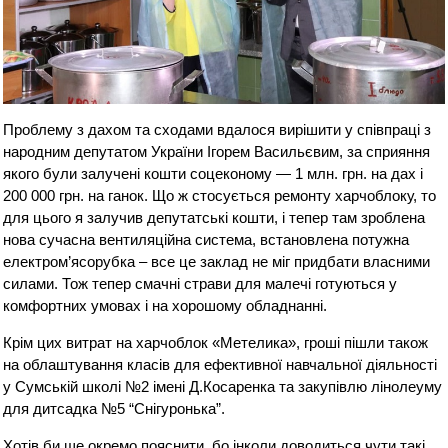
Проблему з дахом та сходами вдалося вирішити у співпраці з
народним депутатом України Ігорем Васильєвим, за сприяння
якого були залучені кошти соцеконому — 1 млн. грн. на дах і
200 000 грн. на ганок. Що ж стосується ремонту харчоблоку, то
для цього я залучив депутатські кошти, і тепер там зроблена
нова сучасна вентиляційна система, встановлена потужна
електром’ясорубка – все це заклад не міг придбати власними
силами. Тож тепер смачні страви для малечі готуються у
комфортних умовах і на хорошому обладнанні.
Крім цих витрат на харчоблок «Метелика», гроші пішли також
на облаштування класів для ефективної навчальної діяльності
у Сумській школі №2 імені Д.Косаренка та закупівлю лінолеуму
для дитсадка №5 “Снігуронька”.
Хотів би ще окремо пояснити, бо інколи доводиться чути такі