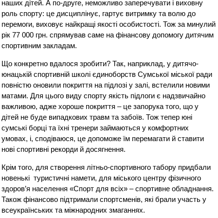
наших дітей. А по-друге, неможливо заперечувати і виховну
роль спорту: це дисциплінує, гартує витримку та волю до
перемоги, виховує найкращі якості особистості. Тож за минулий
рік 77 000 грн. спрямував саме на фінансову допомогу дитячим
спортивним закладам.
Що конкретно вдалося зробити? Так, наприклад, у дитячо-
юнацькій спортивній школі єдиноборств Сумської міської ради
повністю оновили покриття на підлозі у залі, встелили новими
матами. Для цього виду спорту якість підлоги є надзвичайно
важливою, адже хороше покриття – це запорука того, що у
дітей не буде випадкових травм та забоїв. Тож тепер юні
сумські борці та їхні тренери займаються у комфортних
умовах, і, сподіваюся, це допоможе їм перемагати й ставити
нові спортивні рекорди й досягнення.
Крім того, для створення літньо-спортивного табору придбали
новенькі туристичні намети, для міського центру фізичного
здоров’я населення «Спорт для всіх» – спортивне обладнання.
Також фінансово підтримали спортсменів, які брали участь у
всеукраїнських та міжнародних змаганнях.