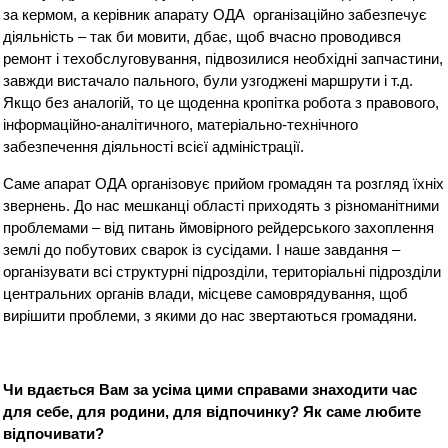
за кермом, а керівник апарату ОДА організаційно забезпечує
діяльність – так би мовити, дбає, щоб вчасно проводився
ремонт і техобслуговування, підвозилися необхідні запчастини,
завжди вистачало пального, були узгоджені маршрути і т.д.
Якщо без аналогій, то це щоденна кропітка робота з правового,
інформаційно-аналітичного, матеріально-технічного
забезпечення діяльності всієї адміністрації.
Саме апарат ОДА організовує прийом громадян та розгляд їхніх
звернень. До нас мешканці області приходять з різноманітними
проблемами – від питань ймовірного рейдерського захоплення
землі до побутових сварок із сусідами. І наше завдання –
організувати всі структурні підрозділи, територіальні підрозділи
центральних органів влади, місцеве самоврядування, щоб
вирішити проблеми, з якими до нас звертаються громадяни.
Чи вдається Вам за усіма цими справами знаходити час
для себе, для родини, для відпочинку? Як саме любите
відпочивати?