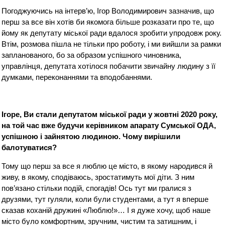
Погоджуючись на інтерв’ю, Ігор Володимирович зазначив, що
перш за все він хотів би якомога більше розказати про те, що
йому як депутату міської ради вдалося зробити упродовж року.
Втім, розмова пішла не тільки про роботу, і ми вийшли за рамки
запланованого, бо за образом успішного чиновника,
управлінця, депутата хотілося побачити звичайну людину з її
думками, переконаннями та вподобаннями.
Ігоре, Ви стали депутатом міської ради у жовтні 2020 року,
на той час вже будучи керівником апарату Сумської ОДА,
успішною і зайнятою людиною. Чому вирішили
балотуватися?
Тому що перш за все я люблю це місто, в якому народився й
живу, в якому, сподіваюсь, зростатимуть мої діти. З ним
пов’язано стільки подій, спогадів! Ось тут ми гралися з
друзями, тут гуляли, коли були студентами, а тут я вперше
сказав коханій дружині «Люблю!»… І я дуже хочу, щоб наше
місто було комфортним, зручним, чистим та затишним, і