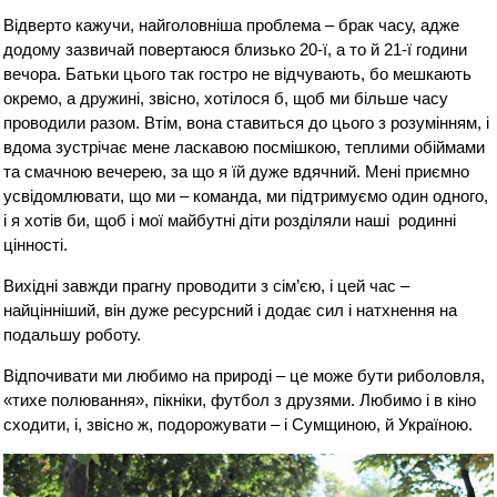
Відверто кажучи, найголовніша проблема – брак часу, адже
додому зазвичай повертаюся близько 20-ї, а то й 21-ї години
вечора. Батьки цього так гостро не відчувають, бо мешкають
окремо, а дружині, звісно, хотілося б, щоб ми більше часу
проводили разом. Втім, вона ставиться до цього з розумінням, і
вдома зустрічає мене ласкавою посмішкою, теплими обіймами
та смачною вечерею, за що я їй дуже вдячний. Мені приємно
усвідомлювати, що ми – команда, ми підтримуємо один одного,
і я хотів би, щоб і мої майбутні діти розділяли наші родинні
цінності.
Вихідні завжди прагну проводити з сім’єю, і цей час –
найцінніший, він дуже ресурсний і додає сил і натхнення на
подальшу роботу.
Відпочивати ми любимо на природі – це може бути риболовля,
«тихе полювання», пікніки, футбол з друзями. Любимо і в кіно
сходити, і, звісно ж, подорожувати – і Сумщиною, й Україною.