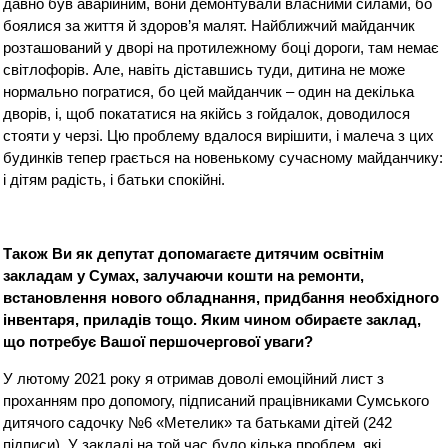
давно був аварійним, вони демонтували власними силами, бо
боялися за життя й здоров’я малят. Найближчий майданчик
розташований у дворі на протилежному боці дороги, там немає
світлофорів. Але, навіть діставшись туди, дитина не може
нормально погратися, бо цей майданчик – один на декілька
дворів, і, щоб покататися на якійсь з гойдалок, доводилося
стояти у черзі. Цю проблему вдалося вирішити, і малеча з цих
будинків тепер грається на новенькому сучасному майданчику:
і дітям радість, і батьки спокійні.
Також Ви як депутат допомагаєте дитячим освітнім
закладам у Сумах, залучаючи кошти на ремонти,
встановлення нового обладнання, придбання необхідного
інвентаря, приладів тощо. Яким чином обираєте заклад,
що потребує Вашої першочергової уваги?
У лютому 2021 року я отримав доволі емоційний лист з
проханням про допомогу, підписаний працівниками Сумського
дитячого садочку №6 «Метелик» та батьками дітей (242
підписи). У закладі на той час було кілька проблем, які