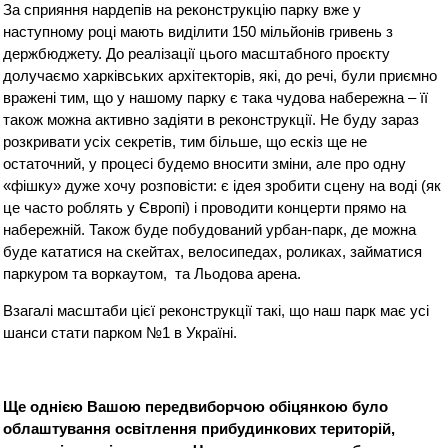
За сприяння нардепів на реконструкцію парку вже у
наступному році мають виділити 150 мільйонів гривень з
держбюджету. До реалізації цього масштабного проєкту
долучаємо харківських архітекторів, які, до речі, були приємно
вражені тим, що у нашому парку є така чудова набережна – її
також можна активно задіяти в реконструкції. Не буду зараз
розкривати усіх секретів, тим більше, що ескіз ще не
остаточний, у процесі будемо вносити зміни, але про одну
«фішку» дуже хочу розповісти: є ідея зробити сцену на воді (як
це часто роблять у Європі) і проводити концерти прямо на
набережній. Також буде побудований урбан-парк, де можна
буде кататися на скейтах, велосипедах, роликах, займатися
паркуром та воркаутом, та Льодова арена.
Взагалі масштаби цієї реконструкції такі, що наш парк має усі
шанси стати парком №1 в Україні.
Ще однією Вашою передвиборчою обіцянкою було
облаштування освітлення прибудинкових територіи
,