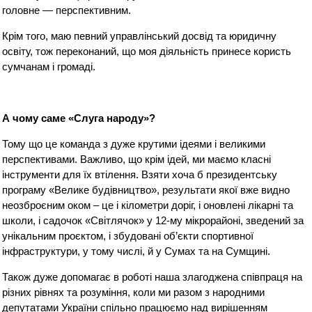
головне — перспективним.
Крім того, маю певний управлінський досвід та юридичну
освіту, тож переконаний, що моя діяльність принесе користь
сумчанам і громаді.
А чому саме «Слуга народу»?
Тому що це команда з дуже крутими ідеями і великими
перспективами. Важливо, що крім ідей, ми маємо класні
інструменти для їх втілення. Взяти хоча б президентську
програму «Велике будівництво», результати якої вже видно
неозброєним оком – це і кілометри доріг, і оновлені лікарні та
школи, і садочок «Світлячок» у 12-му мікрорайоні, зведений за
унікальним проєктом, і збудовані об’єкти спортивної
інфраструктури, у тому числі, й у Сумах та на Сумщині.
Також дуже допомагає в роботі наша злагоджена співпраця на
різних рівнях та розуміння, коли ми разом з народними
депутатами України спільно працюємо над вирішенням