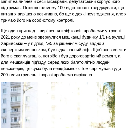
запит на липневій сесії міськради, депутатський корпус його
підтримав. Поки що не можу 100-відсотково стверджувати, що
питання вирішено позитивно, бо ще є деякі неузгодження, але я
тримаю його на особистому контролі.
Ще один приклад – вирішення «ліфтової» проблеми: у травні
2021 року до мене звернулися мешканці будинку 1/1 на вулиці
Харківській – у під’їзді №5 за рішенням суду, згідно з
експертним висновком, був відключений ліфт. Щоб знов ввести
його в експлуатацію, потрібен був дороговартісний ремонт, а
для мешканців під’їзду, серед яких багато літніх людей,
пенсіонерів, ця сума була непідйомною. Тож спрямував туди
200 тисяч гривень, і наразі проблема вирішена.