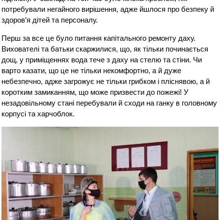
потребували негайного вирішення, адже йшлося про безпеку й
здоров’я дітей та персоналу.
Перш за все це було питання капітального ремонту даху.
Вихователі та батьки скаржилися, що, як тільки починається
дощ, у приміщеннях вода тече з даху на стелю та стіни. Чи
варто казати, що це не тільки некомфортно, а й дуже
небезпечно, адже загрожує не тільки грибком і пліснявою, а й
коротким замиканням, що може призвести до пожежі! У
незадовільному стані перебували й сходи на ганку в головному
корпусі та харчоблок.