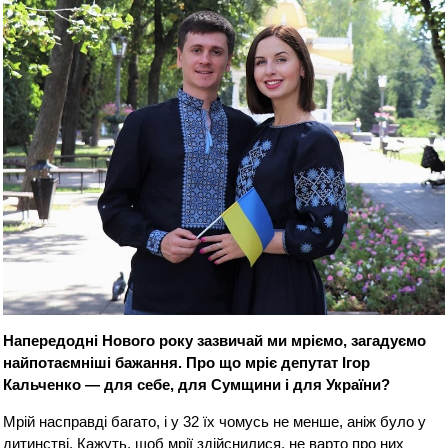
Напередодні Нового року зазвичай ми мріємо, загадуємо
найпотаємніші бажання. Про що мріє депутат Ігор
Кальченко — для себе, для Сумщини і для України?
Мрій насправді багато, і у 32 їх чомусь не менше, аніж було у
дитинстві. Кажуть, щоб мрії здійснилися, не варто про них