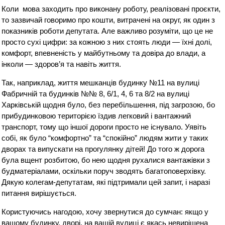
Коли мова заходить про виконану роботу, реалізовані проєкти,
то зазвичай говоримо про кошти, витрачені на округ, як один з
показників роботи депутата. Але важливо розуміти, що це не
просто сухі цифри: за кожною з них стоять люди — їхні долі,
комфорт, впевненість у майбутньому та довіра до влади, а
інколи — здоров’я та навіть життя.
Так, наприклад, життя мешканців будинку №11 на вулиці
Фабричній та будинків №№ 8, 6/1, 4, 6 та 8/2 на вулиці
Харківській щодня було, без перебільшення, під загрозою, бо
прибудинковою територією їздив легковий і вантажний
транспорт, тому що іншої дороги просто не існувало. Уявіть
собі, як було “комфортно” та “спокійно” людям жити у таких
дворах та випускати на прогулянку дітей! До того ж дорога
була вщент розбитою, бо нею щодня рухалися вантажівки з
будматеріалами, оскільки поруч зводять багатоповерхівку.
Дякую колегам-депутатам, які підтримали цей запит, і наразі
питання вирішується.
Користуючись нагодою, хочу звернутися до сумчан: якщо у
вашому будинку, дворі, на вашій вулиці є якась невирішена