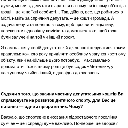
думки, мовляв, депутати піаряться на тому чи іншому об’єкті, а
гроші – це ж не їхні особисті… Так, дійсно, все, що робиться в
місті, навіть за сприяння депутата, – це кошти громади. А
задача депутата полягає в тому, щоб проявити ініціативу,
переконати відповідну комісію та домогтися того, щоб гроші
були залучені на той чи інший проєкт.
Я намагаюся у своїй депутатській діяльності керуватися таким
правилом: кожного року приділяти особливу увагу конкретному
об’єкту, який найбільше цього потребує, і максимально
допомагати. Тож в цьому році це був садок «Метелик», у
наступному якийсь інший, відповідно до звернень.
Судячи з того, що значну частину депутатських коштів Ви
спрямовуєте на розвиток дитячого спорту, для Вас це
питання — одне з пріоритетних. Чому?
Вважаю, що спортивне виховання підростаючого покоління
сумчан – це і справді дуже важливо. По-перше, це здоров’я