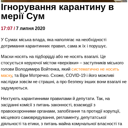
Ігнорування карантину в
мерії Сум
17:07 /
7 липня 2020
У Сумах міська влада, яка наполягає на необхідності
дотримання карантинних правил, сама ж їх і порушує.
Маски носять на підборідді або не носять взагалі. Це
стосується керуючої містом «верхівки» – заступників міського
голови Володимира Войтенка, який
систематично не носить
маску
, та Віри Мотречко. Схоже, COVID-19 і його можливі
наслідки зовсім не страшні, а про безпеку інших вони взагалі не
задумуються.
Нехтують карантинними правилами й депутати. Так, на
засіданні комісії з питань законності, взаємодії з
правоохоронними органами, запобігання та протидії корупції,
місцевого самоврядування, регламенту, депутатської
діяльності та етики, з питань майна комунальної власності та