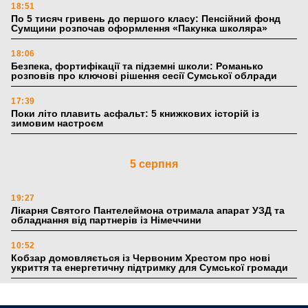
18:51
По 5 тисяч гривень до першого класу: Пенсійний фонд
Сумщини розпочав оформлення «Пакунка школяра»
18:06
Безпека, фортифікації та підземні школи: Романько
розповів про ключові рішення сесії Сумської облради
17:39
Поки літо плавить асфальт: 5 книжкових історій із
зимовим настроєм
5 серпня
19:27
Лікарня Святого Пантелеймона отримала апарат УЗД та
обладнання від партнерів із Німеччини
10:52
Кобзар домовляється із Червоним Хрестом про нові
укриття та енергетичну підтримку для Сумської громади
9:15
Понад 8 мільйонів книжок згоріли. Як допомогти «Ранку»