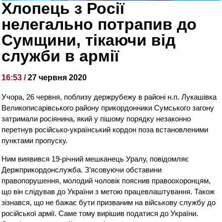
Хлопець з Росії
нелегально потрапив до
Сумщини, тікаючи від
служби в армії
16:53 /
27 червня 2020
Учора, 26 червня, поблизу держрубежу в районі н.п. Лукашівка
Великописарівського району прикордонники Сумського загону
затримали росіянина, який у пішому порядку незаконно
перетнув російсько-український кордон поза встановленими
пунктами пропуску.
Ним виявився 19-річний мешканець Уралу, повідомляє
Держприкордонслужба. З’ясовуючи обставини
правопорушення, молодий чоловік пояснив правоохоронцям,
що він слідував до України з метою працевлаштування. Також
зізнався, що не бажає бути призваним на військову службу до
російської армії. Саме тому вирішив податися до України.