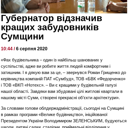
Губернатор відзначив
кращих забудовників
Сумщини
10:44 /
6 серпня 2020
«Фах будівельника – один із найбільш шанованих у
суспільстві, адже ви робите життя людей комфортним і
затишним. І я дякую вам за це, – звернувся Роман Грищенко до
керівництва компаній ПАТ «Сумбуд», ТОВ «БВК «Федорченко»
і ТОВ «ВКП «Нотехс». – Ви є кращими у будівельній галузі
нашої області. Завдяки вам збудовані цілі житлові квартали в
нашому місті Суми, створені прекрасні об’єкти архітектури».
За словами голови облдержадміністрації, сьогодні на Сумщині
в рамках програми «Велике будівництво», ініційованої
Президентом України Володимиром ЗЕЛЕНСЬКИМ, будуються
школи, дитячі садки, стадіони, приймальні відділення у