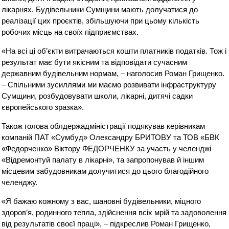
лікарнях. Будівельники Сумщини мають долучатися до
реалізації цих проєктів, збільшуючи при цьому кількість
робочих місць на своїх підприємствах.
«На всі ці об’єкти витрачаються кошти платників податків. Тож і
результат має бути якісним та відповідати сучасним
державним будівельним нормам, – наголосив Роман Грищенко.
– Спільними зусиллями ми маємо розвивати інфраструктуру
Сумщини, розбудовувати школи, лікарні, дитячі садки
європейського зразка».
Також голова облдержадміністрації подякував керівникам
компаній ПАТ «Сумбуд» Олександру БРИТОВУ та ТОВ «БВК
«Федорченко» Віктору ФЕДОРЧЕНКУ за участь у челенджі
«Відремонтуй палату в лікарні», та запропонував й іншим
місцевим забудовникам долучитися до цього благодійного
челенджу.
«Я бажаю кожному з вас, шановні будівельники, міцного
здоров’я, родинного тепла, здійснення всіх мрій та задоволення
від результатів своєї праці», – підкреслив Роман Грищенко,