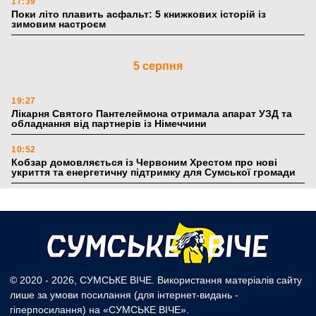
17:39
Поки літо плавить асфальт: 5 книжкових історій із
зимовим настроєм
5 серпня
19:27
Лікарня Святого Пантелеймона отримала апарат УЗД та
обладнання від партнерів із Німеччини
10:52
Кобзар домовляється із Червоним Хрестом про нові
укриття та енергетичну підтримку для Сумської громади
9:15
Понад 8 мільйонів книжок згоріли. Як допомогти «Ранку»
та іншим видавництвам відновитися
4 серпня
© 2020 - 2026, СУМСЬКЕ ВІЧЕ. Використання матеріалів сайту
лише за умови посилання (для інтернет-видань -
20:41
гіперпосилання) на «СУМСЬКЕ ВІЧЕ».
Пенсійний фонд Сумщини спрямував 0,2 млрд грн на