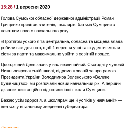
15:28 /
1 вересня 2020
Голова Сумської обласної державної адміністрації Роман
Грищенко привітав вчителів, школярів, батьків Сумщини з
початком нового навчального року.
«Протягом усього літа центральна, обласна та місцева влада
робили все для того, щоб 1 вересня учні та студенти змогли
сісти за
парти та максимально увійти в освітній процес.
Цьогорічний День знань у нас незвичайний. Сьогодні у чудовій
Нижньосироватській школі, відремонтованій за програмою
Президента України Володимира Зеленського «Велике
будівництво», ми розпочали новий навчальний рік. А перший
дзвоник дистанційно підхопили інші школи Сумщини.
Бажаю усім здоров’я, а школярам ще й успіхів у навчанні!» —
ідеться у вітальному зверненні губернатора.
Джерело
: