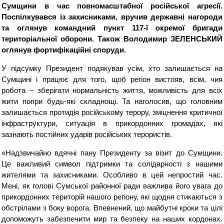
Сумщини в час повномасштабної російської агресії.
Поспілкувався із захисниками, вручив державні нагороди
та оглянув командний пункт 117-ї окремої бригади
територіальної оборони. Також Володимир ЗЕЛЕНСЬКИЙ
оглянув фортифікаційні споруди.
У підсумку Президент подякував усім, хто залишається на
Сумщині і працює для того, щоб регіон вистояв, всім, чия
робота – зберігати нормальність життя, можливість для всіх
жити попри будь-які складнощі. Та наголосив, що головним
залишається протидія російському терору, зміцнення критичної
інфраструктури, ситуація в прикордонних громадах, які
зазнають постійних ударів російських терористів.
«Надзвичайно вдячні пану Президенту за візит до Сумщини.
Це важливий символ підтримки та солідарності з нашими
жителями та захисниками. Особливо в цей непростий час.
Мені, як голові Сумської районної ради важлива його увага до
прикордонних територій нашого регіону, які щодня стикаються з
обстрілами з боку ворога. Впевнений, що майбутні кроки та цілі
допоможуть забезпечити мир та безпеку на наших кордонах.