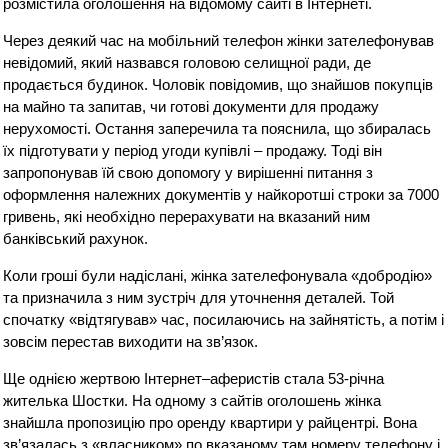
розмістила оголошення на відомому сайті в Інтернеті.
Через деякий час на мобільний телефон жінки зателефонував
невідомий, який назвався головою селищної ради, де
продається будинок. Чоловік повідомив, що знайшов покупців
на майно та запитав, чи готові документи для продажу
нерухомості. Остання заперечила та пояснила, що збиралась
їх підготувати у період угоди купівлі – продажу. Тоді він
запропонував їй свою допомогу у вирішенні питання з
оформлення належних документів у найкоротші строки за 7000
гривень, які необхідно перерахувати на вказаний ним
банківський рахунок.
Коли гроші були надіслані, жінка зателефонувала «добродію»
та призначила з ним зустріч для уточнення деталей. Той
спочатку «відтягував» час, посилаючись на зайнятість, а потім і
зовсім перестав виходити на зв’язок.
Ще однією жертвою Інтернет–аферистів стала 53-річна
жителька Шостки. На одному з сайтів оголошень жінка
знайшла пропозицію про оренду квартири у райцентрі. Вона
зв’язалась з «власником» по вказаному там номеру телефону і