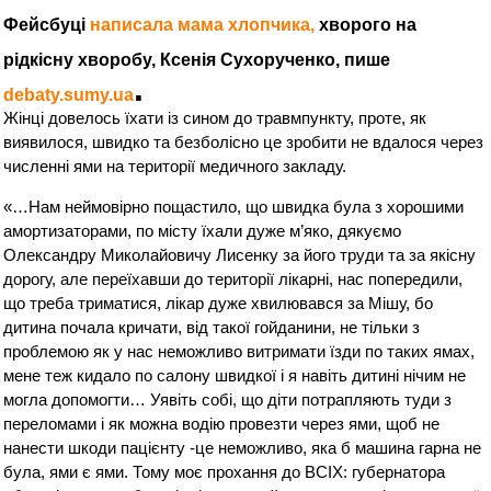
Фейсбуці
написала мама хлопчика,
хворого на
рідкісну хворобу, Ксенія Сухорученко, пише
.
debaty.sumy.ua
Жінці довелось їхати із сином до травмпункту, проте, як
виявилося, швидко та безболісно це зробити не вдалося через
численні ями на території медичного закладу.
«…Нам неймовірно пощастило, що швидка була з хорошими
амортизаторами, по місту їхали дуже м’яко, дякуємо
Олександру Миколайовичу Лисенку за його труди та за якісну
дорогу, але переїхавши до території лікарні, нас попередили,
що треба триматися, лікар дуже хвилювався за Мішу, бо
дитина почала кричати, від такої гойданини, не тільки з
проблемою як у нас неможливо витримати їзди по таких ямах,
мене теж кидало по салону швидкої і я навіть дитині нічим не
могла допомогти… Уявіть собі, що діти потрапляють туди з
переломами і як можна водію провезти через ями, щоб не
нанести шкоди пацієнту -це неможливо, яка б машина гарна не
була, ями є ями. Тому моє прохання до ВСІХ: губернатора