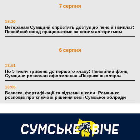
7 серпня
18:20
Ветеранам Сумщини спростять доступ до пенсій і виплат:
Пенсійний фонд працюватиме за новим алгоритмом
6 серпня
18:51
По 5 тисяч гривень до першого класу: Пенсійний фонд
Сумщини розпочав оформлення «Пакунка школяра»
18:06
Безпека, фортифікації та підземні школи: Романько
розповів про ключові рішення сесії Сумської облради
17:39
Поки літо плавить асфальт: 5 книжкових історій із
зимовим настроєм
5 серпня