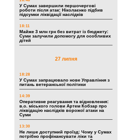
18:48
У Сумах завершили першочергові
роботи після атак: Ніколаєнко підбив
підсумки ліквідації наслідків
18:11
Майже 3 млн грн без витрат із бюджету:
Суми залучили допомогу для особливих
дітей
27 липня
18:28
У Сумах запрацювало нове Управління з
питань ветеранської політики
14:39
Оперативне реагування та відновлення:
в.о. міського голови Артем Кобзар про
ліквідацію наслідків ворожої атаки на
Суми
13:30
Не лише доступний проїзд: Чому у Сумах
потрібно профінансувати ліки та