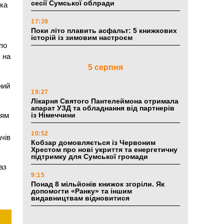
сесії Сумської облради
лка
17:39
Поки літо плавить асфальт: 5 книжкових
.
історій із зимовим настроєм
по
 на
5 серпня
ний
19:27
Лікарня Святого Пантелеймона отримала
апарат УЗД та обладнання від партнерів
тям
із Німеччини
10:52
чів
Кобзар домовляється із Червоним
Хрестом про нові укриття та енергетичну
підтримку для Сумської громади
аз
9:15
Понад 8 мільйонів книжок згоріли. Як
допомогти «Ранку» та іншим
видавництвам відновитися