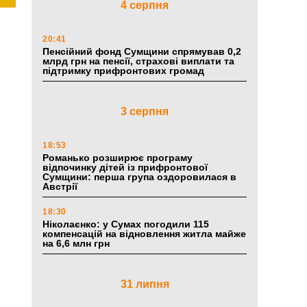
4 серпня
20:41
Пенсійний фонд Сумщини спрямував 0,2
млрд грн на пенсії, страхові виплати та
підтримку прифронтових громад
3 серпня
18:53
Романько розширює програму
відпочинку дітей із прифронтової
Сумщини: перша група оздоровилася в
Австрії
18:30
Ніколаєнко: у Сумах погодили 115
компенсацій на відновлення житла майже
на 6,6 млн грн
31 липня