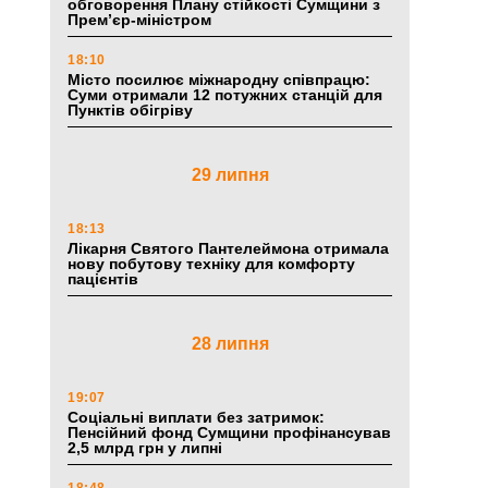
обговорення Плану стійкості Сумщини з
Прем’єр-міністром
18:10
Місто посилює міжнародну співпрацю:
Суми отримали 12 потужних станцій для
Пунктів обігріву
29 липня
18:13
Лікарня Святого Пантелеймона отримала
нову побутову техніку для комфорту
пацієнтів
28 липня
19:07
Соціальні виплати без затримок:
Пенсійний фонд Сумщини профінансував
2,5 млрд грн у липні