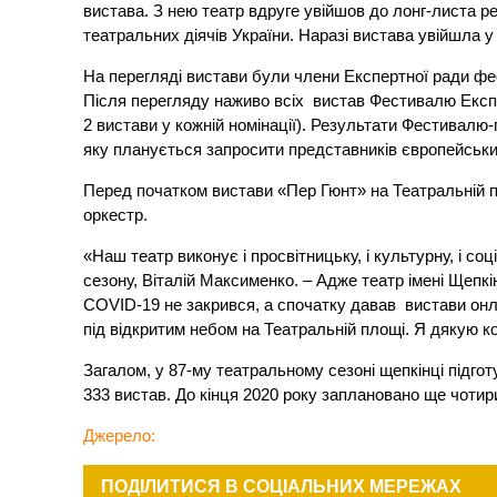
вистава. З нею театр вдруге увійшов до лонг-листа 
театральних діячів України. Наразі вистава увійшла
На перегляді вистави були члени Експертної ради фе
Після перегляду наживо всіх вистав Фестивалю Експ
2 вистави у кожній номінації). Результати Фестивалю-
яку планується запросити представників європейськи
Перед початком вистави «Пер Гюнт» на Театральній п
оркестр.
«Наш театр виконує і просвітницьку, і культурну, і со
сезону, Віталій Максименко. – Адже театр імені Щепкі
СОVID-19 не закрився, а спочатку давав вистави онлай
під відкритим небом на Театральній площі. Я дякую к
Загалом, у 87-му театральному сезоні щепкінці підго
333 вистав. До кінця 2020 року заплановано ще чотир
Джерело:
ПОДІЛИТИСЯ В СОЦІАЛЬНИХ МЕРЕЖАХ