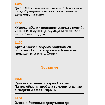
21:00
До 19 400 гривень на паливо: Пенсійний
фонд Сумщини пояснив, як отримати
допомогу на зиму
17:51
«Укрексімбанк» припиняє виплату пенсій:
у Пенсійному фонді Сумщини пояснили,
що робити людям
11:00
Артем Кобзар вручив родинам 20
полеглих Героїв відзнаки «Почесного
громадянина міста Суми»
30 липня
19:38
Сумська клінічна лікарня Святого
Пантелеймона здобула головну відзнаку
в медичній сфері України
18:32
Олексій Романько долучився до