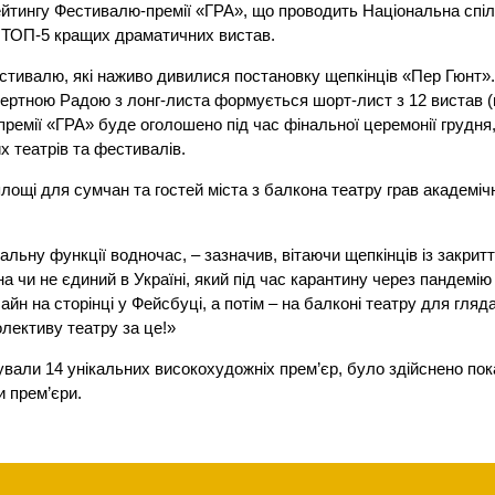
рейтингу Фестивалю-премії «ГРА», що проводить Національна спі
 у ТОП-5 кращих драматичних вистав.
стивалю, які наживо дивилися постановку щепкінців «Пер Гюнт»
ертною Радою з лонг-листа формується шорт-лист з 12 вистав (
премії «ГРА» буде оголошено під час фінальної церемонії грудня,
х театрів та фестивалів.
лощі для сумчан та гостей міста з балкона театру грав академіч
ціальну функції водночас, – зазначив, вітаючи щепкінців із закрит
на чи не єдиний в Україні, який під час карантину через пандемію
н на сторінці у Фейсбуці, а потім – на балконі театру для гляда
олективу театру за це!»
тували 14 унікальних високохудожніх прем’єр, було здійснено пок
и прем’єри.