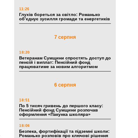
11:26
Глухів бореться за світло: Романько
об’єднує зусилля громади та енергетиків
7 серпня
18:20
Ветеранам Сумщини спростять доступ до
пенсій і виплат: Пенсійний фонд
працюватиме за новим алгоритмом
6 серпня
18:51
По 5 тисяч гривень до першого класу:
Пенсійний фонд Сумщини розпочав
оформлення «Пакунка школяра»
18:06
Безпека, фортифікації та підземні школи:
а
Романько розповів про ключові рішення