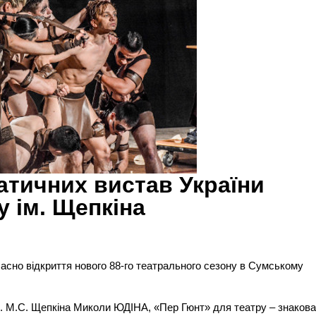
атичних вистав України
у ім. Щепкіна
часно відкриття нового 88-го театрального сезону в Сумському
м. М.С. Щепкіна Миколи ЮДІНА, «Пер Гюнт» для театру – знаков