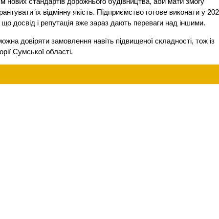
ям нових стандартів дорожнього будівництва, аби мати змогу
антувати їх відмінну якість. Підприємство готове виконати у 202
 що досвід і репутація вже зараз дають переваги над іншими.
на довіряти замовлення навіть підвищеної складності, тож із
орії Сумської області.