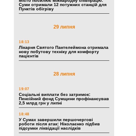
Місто посилює міжнародну співпрацю:
Суми отримали 12 потужних станцій для
Пунктів обігріву
29 липня
18:13
Лікарня Святого Пантелеймона отримала
нову побутову техніку для комфорту
пацієнтів
28 липня
19:07
Соціальні виплати без затримок:
Пенсійний фонд Сумщини профінансував
2,5 млрд грн у липні
18:48
У Сумах завершили першочергові
роботи після атак: Ніколаєнко підбив
підсумки ліквідації наслідків