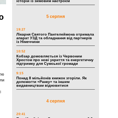
історій із зимовим настроєм
ю
5 серпня
19:27
Лікарня Святого Пантелеймона отримала
апарат УЗД та обладнання від партнерів
із Німеччини
10:52
Кобзар домовляється із Червоним
Хрестом про нові укриття та енергетичну
підтримку для Сумської громади
9:15
стю
Понад 8 мільйонів книжок згоріли. Як
или
допомогти «Ранку» та іншим
видавництвам відновитися
є
4 серпня
20:41