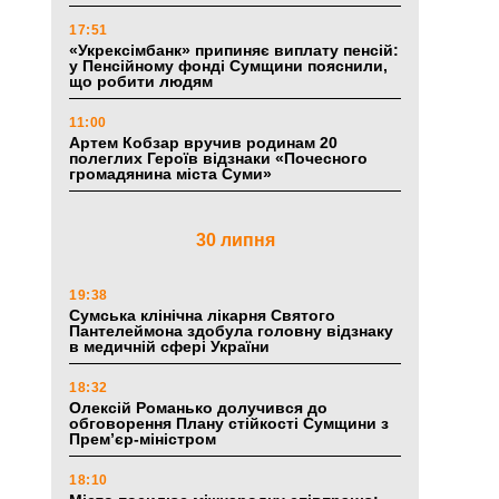
17:51
«Укрексімбанк» припиняє виплату пенсій:
у Пенсійному фонді Сумщини пояснили,
що робити людям
11:00
Артем Кобзар вручив родинам 20
полеглих Героїв відзнаки «Почесного
громадянина міста Суми»
30 липня
19:38
Сумська клінічна лікарня Святого
Пантелеймона здобула головну відзнаку
в медичній сфері України
18:32
Олексій Романько долучився до
обговорення Плану стійкості Сумщини з
Прем’єр-міністром
18:10