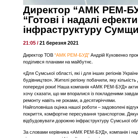
Директор “АМК РЕМ-БУ
“Готові і надалі ефек
інфраструктуру Сумщ
21:05 /
21 березня 2021
Директор ТОВ
“АМК РЕМ-БУД”
Андрій Куковенко прок
поділився планами на майбутнє.
«Для Сумської області, які і для інших регіонів Украї
будівництво». Жителі регіону побачили, яку кількість
попередні роки! Наша компанія «АМК РЕМ-БУД» актив
хочу сказати, що ми впоралися із покладеними завд
ремонту навіть не роками, а десятиріччями.
Найголовніша оцінка нашої роботи – задоволені відгук
покриття, комфортне пересування транспортом. Дякуєм
відбудовувати дорожню інфраструктуру Сумської обла
За словами керівника «АМК РЕМ-БУД», компанія і на