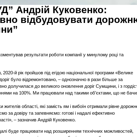
Д” Андрій Куковенко:
тивно відбудовувати дорожн
ини”
оментував результати роботи компанії у минулому році та
ни, 2020-й рік пройшов під егідою національної програми «Велике
 доріг було відремонтовано, – однозначно в рази більше за
но долучилася до великого оновлення доріг Сумщини, і з горді
аннями на 100%. Ми працювали над такими об’єктами, що не бач
и жителів області, які замість ям і вибоїн отримали рівне дорожн
о за довіру та запевняємо: готові і надалі ефективно
сті», – зазначив Андрій Куковенко.
далі буде працювати над розширенням технічних можливостей,