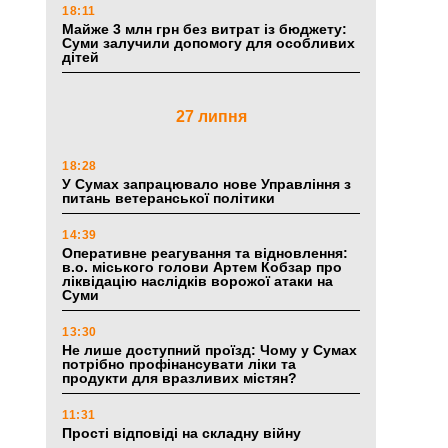
18:11
Майже 3 млн грн без витрат із бюджету:
Суми залучили допомогу для особливих
дітей
27 липня
18:28
У Сумах запрацювало нове Управління з
питань ветеранської політики
14:39
Оперативне реагування та відновлення:
в.о. міського голови Артем Кобзар про
ліквідацію наслідків ворожої атаки на
Суми
13:30
Не лише доступний проїзд: Чому у Сумах
потрібно профінансувати ліки та
продукти для вразливих містян?
11:31
Прості відповіді на складну війну