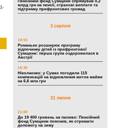
Пенсійний фонд Сумщини спрямував 0,2
млрд грн на пенсії, страхові виплати та
1-
підтримку прифронтових громад
3 серпня
18:53
Романько розширює програму
відпочинку дітей із прифронтової
Сумщини: перша група оздоровилася в
Австрії
18:30
Ніколаєнко: у Сумах погодили 115
компенсацій на відновлення житла майже
на 6,6 млн грн
31 липня
21:00
До 19 400 гривень на паливо: Пенсійний
фонд Сумщини пояснив, як отримати
допомогу на зиму