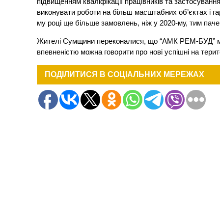
підвищенням кваліфікації працівників та застосуванн
виконувати роботи на більш масштабних об’єктах і гар
му році ще більше замовлень, ніж у 2020-му, тим паче
Жителі Сумщини переконалися, що “АМК РЕМ-БУД” мож
впевненістю можна говорити про нові успішні на терит
ПОДІЛИТИСЯ В СОЦІАЛЬНИХ МЕРЕЖАХ