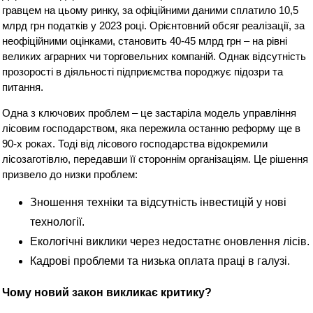
гравцем на цьому ринку, за офіційними даними сплатило 10,5
млрд грн податків у 2023 році. Орієнтовний обсяг реалізації, за
неофіційними оцінками, становить 40-45 млрд грн – на рівні
великих аграрних чи торговельних компаній. Однак відсутність
прозорості в діяльності підприємства породжує підозри та
питання.
Одна з ключових проблем – це застаріла модель управління
лісовим господарством, яка пережила останню реформу ще в
90-х роках. Тоді від лісового господарства відокремили
лісозаготівлю, передавши її стороннім організаціям. Це рішення
призвело до низки проблем:
Зношення техніки та відсутність інвестицій у нові
технології.
Екологічні виклики через недостатнє оновлення лісів.
Кадрові проблеми та низька оплата праці в галузі.
Чому новий закон викликає критику?