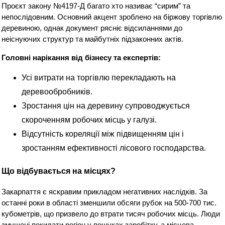
Проєкт закону №4197-Д багато хто називає “сирим” та
непослідовним. Основний акцент зроблено на біржову торгівлю
деревиною, однак документ рясніє відсиланнями до
неіснуючих структур та майбутніх підзаконних актів.
Головні нарікання від бізнесу та експертів:
Усі витрати на торгівлю перекладають на
деревообробників.
Зростання цін на деревину супроводжується
скороченням робочих місць у галузі.
Відсутність кореляції між підвищенням цін і
зростанням ефективності лісового господарства.
Що відбувається на місцях?
Закарпаття є яскравим прикладом негативних наслідків. За
останні роки в області зменшили обсяги рубок на 500-700 тис.
кубометрів, що призвело до втрати тисяч робочих місць. Люди
змушені покидати регіон у пошуках заробітку, а місцева