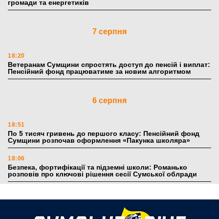
громади та енергетиків
7 серпня
18:20
Ветеранам Сумщини спростять доступ до пенсій і виплат:
Пенсійний фонд працюватиме за новим алгоритмом
6 серпня
18:51
По 5 тисяч гривень до першого класу: Пенсійний фонд
Сумщини розпочав оформлення «Пакунка школяра»
18:06
Безпека, фортифікації та підземні школи: Романько
розповів про ключові рішення сесії Сумської облради
17:39
Поки літо плавить асфальт: 5 книжкових історій із
зимовим настроєм