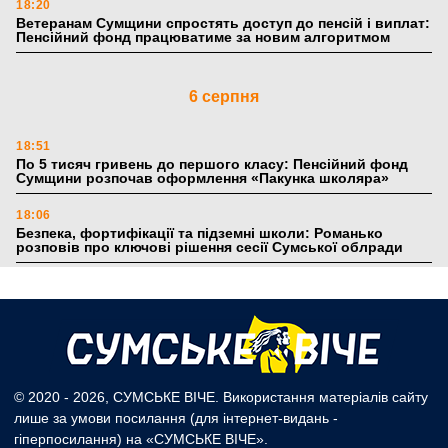
18:20
Ветеранам Сумщини спростять доступ до пенсій і виплат:
Пенсійний фонд працюватиме за новим алгоритмом
6 серпня
18:51
По 5 тисяч гривень до першого класу: Пенсійний фонд
Сумщини розпочав оформлення «Пакунка школяра»
18:06
Безпека, фортифікації та підземні школи: Романько
розповів про ключові рішення сесії Сумської облради
17:39
Поки літо плавить асфальт: 5 книжкових історій із
зимовим настроєм
5 серпня
© 2020 - 2026, СУМСЬКЕ ВІЧЕ. Використання матеріалів сайту
лише за умови посилання (для інтернет-видань -
19:27
гіперпосилання) на «СУМСЬКЕ ВІЧЕ».
Лікарня Святого Пантелеймона отримала апарат УЗД та