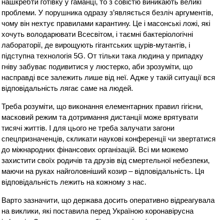
нашкребти готівку у гаманці, то з совістю виникають великі
проблеми. У порушника одразу з’являється безліч аргументів,
чому він нехтує правилами карантину. Це і масонські ложі, які
хочуть володарювати Всесвітом, і таємні бактеріологічні
лабораторії, де вирощують гігантських щурів-мутантів, і
підступна технологія 5G. От тільки така людина у припадку
гніву забуває подивитися у люстерко, аби зрозуміти, що
насправді все залежить лише від неї. Адже у такій ситуації вся
відповідальність лягає саме на людей.
Треба розуміти, що виконання елементарних правил гігієни,
масковий режим та дотримання дистанції може врятувати
тисячі життів. І для цього не треба залучати загони
спецпризначенців, скликати наукові конференції чи звертатися
до міжнародних фінансових організацій. Всі ми можемо
захистити своїх родичів та друзів від смертельної небезпеки,
маючи на руках найголовніший козир – відповідальність. Ця
відповідальність лежить на кожному з нас.
Варто зазначити, що держава досить оперативно відреагувала
на виклики, які поставила перед Україною коронавірусна