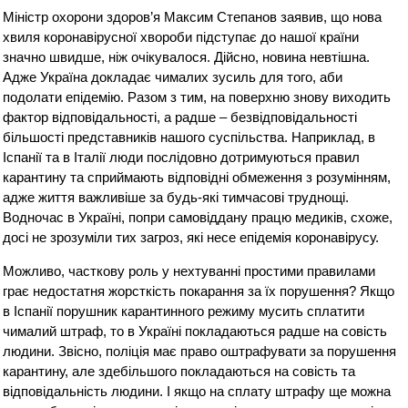
Міністр охорони здоров’я Максим Степанов заявив, що нова
хвиля коронавірусної хвороби підступає до нашої країни
значно швидше, ніж очікувалося. Дійсно, новина невтішна.
Адже Україна докладає чималих зусиль для того, аби
подолати епідемію. Разом з тим, на поверхню знову виходить
фактор відповідальності, а радше – безвідповідальності
більшості представників нашого суспільства. Наприклад, в
Іспанії та в Італії люди послідовно дотримуються правил
карантину та сприймають відповідні обмеження з розумінням,
адже життя важливіше за будь-які тимчасові труднощі.
Водночас в Україні, попри самовіддану працю медиків, схоже,
досі не зрозуміли тих загроз, які несе епідемія коронавірусу.
Можливо, часткову роль у нехтуванні простими правилами
грає недостатня жорсткість покарання за їх порушення? Якщо
в Іспанії порушник карантинного режиму мусить сплатити
чималий штраф, то в Україні покладаються радше на совість
людини. Звісно, поліція має право оштрафувати за порушення
карантину, але здебільшого покладаються на совість та
відповідальність людини. І якщо на сплату штрафу ще можна