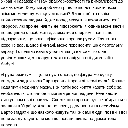
України назавжди? Нам бракує жорсткості та вимогливості до
самих себе. Кому ми зробимо гірше, якщо нишком-тишком
знімемо медичну маску у магазині? Лише собі та своїм
найдорожчим людям. Адже поряд можуть знаходитися носії
хвороби, які про неї навіть не підозрюють. Людина може вести
повноцінний спосіб життя, займатися спортом і навіть не
підозрювати, що вона інфікована коронавірусом. Точно так і
кожен з вас, шановні читачі, може переносити цю смертельну
заразу. І страшно навіть уявити, якщо ви, самі того не
усвідомлюючи, «подаруєте» коронавірус свої дитині або
бабусі.
«Група ризику» — це не пусті слова, не фігура мови, яку
вигадали задля гарної приправи лікарської термінології. Краще
надягнути медичну маску, ніж потім все життя карати себе за
необачність, стоячи біля могили рідної людини. Реальність
диктує нам свої правила. Схоже, що коронавірус не збирається
залишати Україну. Але це не привід для паніки та песимізму.
Варто згадати, що навколо живуть такі ж самі люди, як і ви. І всі
вони заслуговують не меншої поваги, ніж ваша діамантова
персона.