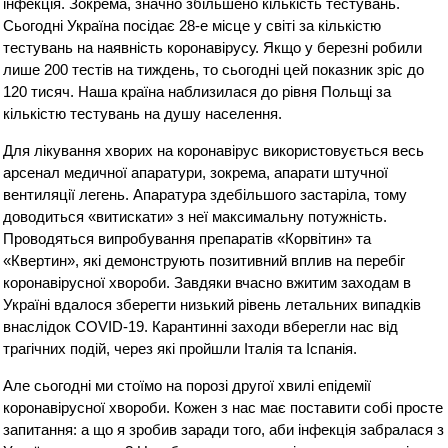
інфекція. Зокрема, значно збільшено кількість тестувань.
Сьогодні Україна посідає 28-е місце у світі за кількістю
тестувань на наявність коронавірусу. Якщо у березні робили
лише 200 тестів на тиждень, то сьогодні цей показник зріс до
120 тисяч. Наша країна наблизилася до рівня Польщі за
кількістю тестувань на душу населення.
Для лікування хворих на коронавірус використовується весь
арсенал медичної апаратури, зокрема, апарати штучної
вентиляції легень. Апаратура здебільшого застаріла, тому
доводиться «витискати» з неї максимальну потужність.
Проводяться випробування препаратів «Корвітин» та
«Квертин», які демонструють позитивний вплив на перебіг
коронавірусної хвороби. Завдяки вчасно вжитим заходам в
Україні вдалося зберегти низький рівень летальних випадків
внаслідок COVID-19. Карантинні заходи вберегли нас від
трагічних подій, через які пройшли Італія та Іспанія.
Але сьогодні ми стоїмо на порозі другої хвилі епідемії
коронавірусної хвороби. Кожен з нас має поставити собі просте
запитання: а що я зробив заради того, аби інфекція забралася з