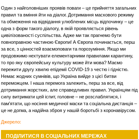
Один з найголовніших проявів поваги – це прийняття загальних
правил та вміння йти на діалог. Дотримання маскового режиму
та обмеження на відвідання улюблених місць відпочинку – це
одна з форм такого діалогу, в якій проявляється рівень
цивілізованості суспільства. Адже ми так прагнемо бути
повноправною частиною Європи! А Європа починається, перш
за все, з цінностей взаємоповаги та порозуміння. Якщо ми
продовжимо нехтувати елементарними правилами карантину,
то про яку європейську культуру може йти мова? Маємо
пережити другу хвилю епідемії COVID-19 з честю і гідністю.
Немає жодних сумнівів, що Україна вийде з цієї битви
переможцем. І наша перемога залежить, перш за все, від
дотримання жорстких, але справедливих правил. Українцям під
силу витримати цей іспит, головне – не розслаблятися, і
пам’ятати, що носіння медичної маски та соціальна дистанція –
це не догма, а надійна зброя у нашій боротьбі з коронавірусом.
Джерело:
ПОДІЛИТИСЯ В СОЦІАЛЬНИХ МЕРЕЖАХ