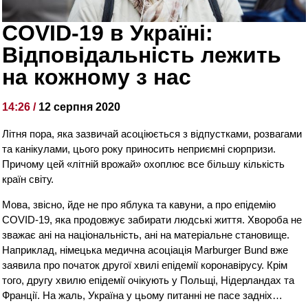
COVID-19 в Україні:
Відповідальність лежить
на кожному з нас
14:26 /
12 серпня 2020
Літня пора, яка зазвичай асоціюється з відпустками, розвагами
та канікулами, цього року приносить неприємні сюрпризи.
Причому цей «літній врожай» охоплює все більшу кількість
країн світу.
Мова, звісно, йде не про яблука та кавуни, а про епідемію
COVID-19, яка продовжує забирати людські життя. Хвороба не
зважає ані на національність, ані на матеріальне становище.
Наприклад, німецька медична асоціація Marburger Bund вже
заявила про початок другої хвилі епідемії коронавірусу. Крім
того, другу хвилю епідемії очікують у Польщі, Нідерландах та
Франції. На жаль, Україна у цьому питанні не пасе задніх…