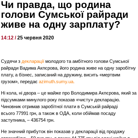
Чи правда, що родина
голови Сумської райради
живе на одну зарплату?
14:12 /
25 червня 2020
Судячи з
декларації
молодого та амбітного голови Сумської
райради Вадима Акпєрова, його родина живе на одну заробітну
плату, а бізнес, записаний на дружину, висить «мертвим
грузом», передає
azimuth.sumy.ua.
Ні кола, ні двора – це майже про Володимира Акпєрова, який за
підсумками минулого року показав «чисту» декларацію.
Чиновник отримав заробітної плати в Сумській райраді
всього 77991 грн, а також в ОДА, коли обіймав посаду
заступника, – 436754 грн.
Не значний прибуток він показав у декларації від продажу