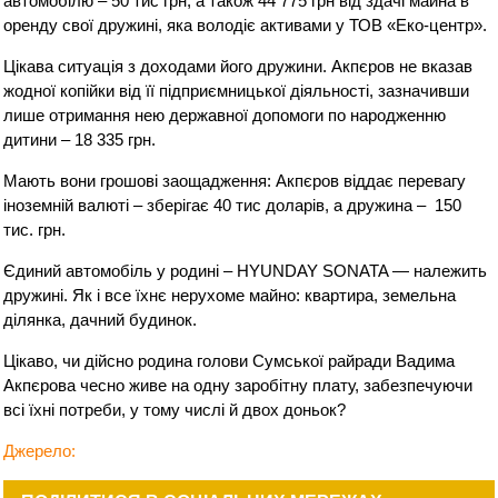
автомобілю – 50 тис грн, а також 44 775 грн від здачі майна в
оренду свої дружині, яка володіє активами у ТОВ «Еко-центр».
Цікава ситуація з доходами його дружини. Акпєров не вказав
жодної копійки від її підприємницької діяльності, зазначивши
лише отримання нею державної допомоги по народженню
дитини – 18 335 грн.
Мають вони грошові заощадження: Акпєров віддає перевагу
іноземній валюті – зберігає 40 тис доларів, а дружина – 150
тис. грн.
Єдиний автомобіль у родині – HYUNDAY SONATA — належить
дружині. Як і все їхнє нерухоме майно: квартира, земельна
ділянка, дачний будинок.
Цікаво, чи дійсно родина голови Сумської райради Вадима
Акпєрова чесно живе на одну заробітну плату, забезпечуючи
всі їхні потреби, у тому числі й двох доньок?
Джерело: