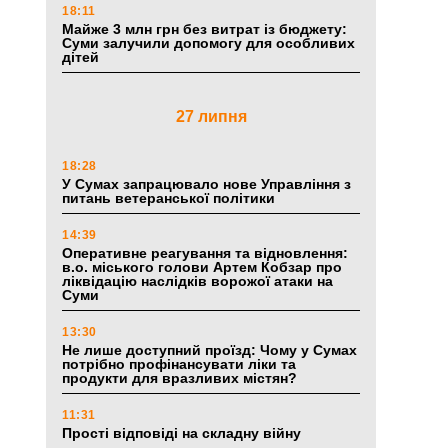
18:11
Майже 3 млн грн без витрат із бюджету:
Суми залучили допомогу для особливих
дітей
27 липня
18:28
У Сумах запрацювало нове Управління з
питань ветеранської політики
14:39
Оперативне реагування та відновлення:
в.о. міського голови Артем Кобзар про
ліквідацію наслідків ворожої атаки на
Суми
13:30
Не лише доступний проїзд: Чому у Сумах
потрібно профінансувати ліки та
продукти для вразливих містян?
11:31
Прості відповіді на складну війну