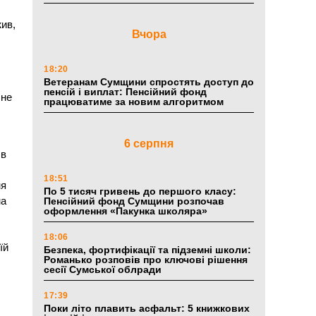
жив,
Вчора
18:20
Ветеранам Сумщини спростять доступ до
пенсій і виплат: Пенсійний фонд
 не
працюватиме за новим алгоритмом
6 серпня
 в
18:51
ня
По 5 тисяч гривень до першого класу:
на
Пенсійний фонд Сумщини розпочав
оформлення «Пакунка школяра»
18:06
їй
Безпека, фортифікації та підземні школи:
Романько розповів про ключові рішення
сесії Сумської облради
17:39
Поки літо плавить асфальт: 5 книжкових