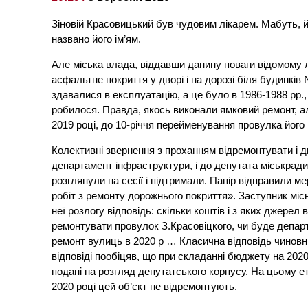
Зіновій Красовицький був чудовим лікарем. Мабуть, й
названо його ім’ям.
Але міська влада, віддавши данину поваги відомому 
асфальтне покриття у дворі і на дорозі біля будинків №
здавалися в експлуатацію, а це було в 1986-1988 рр., Її
робилося. Правда, якось виконали ямковий ремонт, ал
2019 році, до 10-річчя перейменування провулка його
Колективні звернення з проханням відремонтувати і двір
департамент інфраструктури, і до депутата міськради
розглянули на сесії і підтримали. Папір відправили м
робіт з ремонту дорожнього покриття». Заступник міс
неї розлогу відповідь: скільки коштів і з яких джерел 
ремонтувати провулок З.Красовіцкого, чи буде депар
ремонт вулиць в 2020 р … Класична відповідь чиновник
відповіді пообіцяв, що при складанні бюджету на 2020
подані на розгляд депутатського корпусу. На цьому етап
2020 році цей об’єкт не відремонтують.