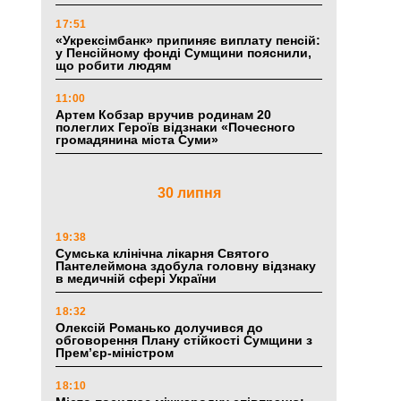
17:51
«Укрексімбанк» припиняє виплату пенсій:
у Пенсійному фонді Сумщини пояснили,
що робити людям
11:00
Артем Кобзар вручив родинам 20
полеглих Героїв відзнаки «Почесного
громадянина міста Суми»
30 липня
19:38
Сумська клінічна лікарня Святого
Пантелеймона здобула головну відзнаку
в медичній сфері України
18:32
Олексій Романько долучився до
обговорення Плану стійкості Сумщини з
Прем’єр-міністром
18:10