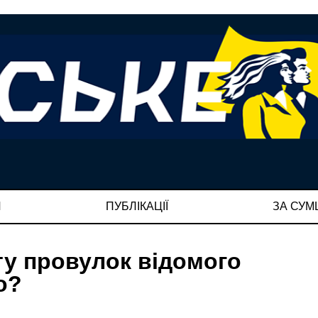
И
ПУБЛІКАЦІЇ
ЗА СУ
ту провулок відомого
о?