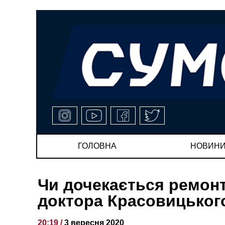
ГОЛОВНА
НОВИН
Чи дочекається ремон
доктора Красовицьког
20:19 /
3 вересня 2020