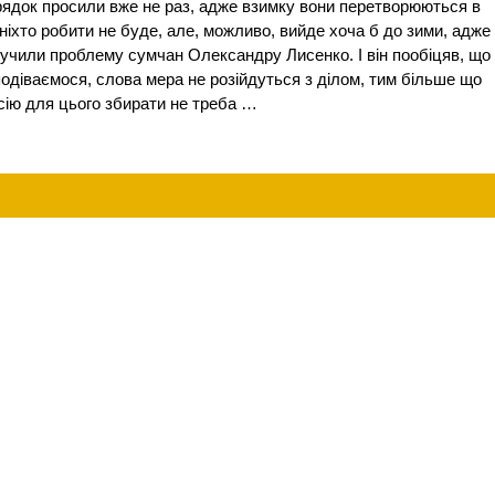
орядок просили вже не раз, адже взимку вони перетворюються в
о ніхто робити не буде, але, можливо, вийде хоча б до зими, адже
вучили проблему сумчан Олександру Лисенко. І він пообіцяв, що
діваємося, слова мера не розійдуться з ділом, тим більше що
есію для цього збирати не треба …