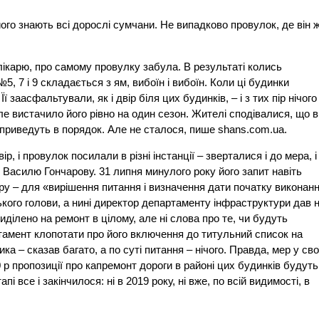
ого знають всі дорослі сумчани. Не випадково провулок, де він 
лікарю, про самому провулку забула. В результаті колись
5, 7 і 9 складається з ям, вибоїн і вибоїн. Коли ці будинки
 заасфальтували, як і двір біля цих будинків, – і з тих пір нічого
е вистачило його рівно на один сезон. Жителі сподівалися, що в
 приведуть в порядок. Але не сталося, пише shans.com.ua.
, і провулок посилали в різні інстанції – зверталися і до мера, і
 Василю Гончарову. 31 липня минулого року його запит навіть
еру – для «вирішення питання і визначення дати початку виконан
ького голови, а нині директор департаменту інфраструктури дав 
виділено на ремонт в цілому, але ні слова про те, чи будуть
тамент клопотати про його включення до титульний список на
а – сказав багато, а по суті питання – нічого. Правда, мер у сво
 р пропозиції про капремонт дороги в районі цих будинків будуть
і все і закінчилося: ні в 2019 року, ні вже, по всій видимості, в