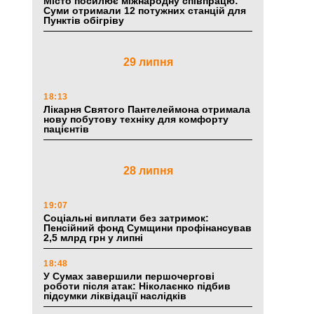
Місто посилює міжнародну співпрацю:
Суми отримали 12 потужних станцій для
Пунктів обігріву
29 липня
18:13
Лікарня Святого Пантелеймона отримала
нову побутову техніку для комфорту
пацієнтів
28 липня
19:07
Соціальні виплати без затримок:
Пенсійний фонд Сумщини профінансував
2,5 млрд грн у липні
18:48
У Сумах завершили першочергові
роботи після атак: Ніколаєнко підбив
підсумки ліквідації наслідків