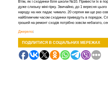
Втім, як і сходинки біля школи №10. Привести їх в п
дуже слизьку міні-гірку. Звичайно, до 1 вересня цьог
народу на них падає чимало. 20 серпня ми ще раз оз
найближчим часом сходинки приведуть в порядок. Спо
грошей на ремонт сходів потрібно зовсім небагато, с
Джерело
:
ПОДІЛИТИСЯ В СОЦІАЛЬНИХ МЕРЕЖАХ