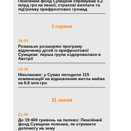
Пенсійний фонд Сумщини спрямував 0,2
млрд грн на пенсії, страхові виплати та
підтримку прифронтових громад
3 серпня
18:53
Романько розширює програму
відпочинку дітей із прифронтової
Сумщини: перша група оздоровилася в
Австрії
18:30
Ніколаєнко: у Сумах погодили 115
компенсацій на відновлення житла майже
на 6,6 млн грн
31 липня
21:00
До 19 400 гривень на паливо: Пенсійний
фонд Сумщини пояснив, як отримати
допомогу на зиму