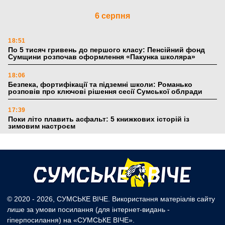
6 серпня
18:51
По 5 тисяч гривень до першого класу: Пенсійний фонд
Сумщини розпочав оформлення «Пакунка школяра»
18:06
Безпека, фортифікації та підземні школи: Романько
розповів про ключові рішення сесії Сумської облради
17:39
Поки літо плавить асфальт: 5 книжкових історій із
зимовим настроєм
5 серпня
19:27
Лікарня Святого Пантелеймона отримала апарат УЗД та
обладнання від партнерів із Німеччини
© 2020 - 2026, СУМСЬКЕ ВІЧЕ. Використання матеріалів сайту
лише за умови посилання (для інтернет-видань -
10:52
гіперпосилання) на «СУМСЬКЕ ВІЧЕ».
Кобзар домовляється із Червоним Хрестом про нові