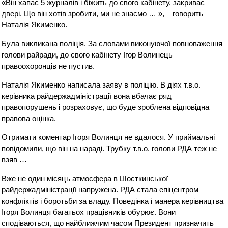
«Він хапає 5 журналів і біжить до свого кабінету, закриває
двері. Що він хотів зробити, ми не знаємо … », – говорить
Наталія Якименко.
Була викликана поліція. За словами виконуючої повноваження
голови райради, до свого кабінету Ігор Волинець
правоохоронців не пустив.
Наталія Якименко написала заяву в поліцію. В діях т.в.о.
керівника райдержадміністрації вона вбачає ряд
правопорушень і розраховує, що буде зроблена відповідна
правова оцінка.
Отримати коментар Ігоря Волинця не вдалося. У приймальні
повідомили, що він на нараді. Трубку т.в.о. голови РДА теж не
взяв …
Вже не один місяць атмосфера в Шосткинської
райдержадміністрації напружена. РДА стала епіцентром
конфліктів і боротьби за владу. Поведінка і манера керівництва
Ігоря Волинця багатьох працівників обурює. Вони
сподіваються, що найближчим часом Президент призначить