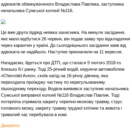
адвокатів обвинуваченого Владислава Павлика, заступника
начальника Сумської колонії №116.
Це вже друга підряд неявка захисника. На минуле засідання,
яке мало відбутися 26 червня, він подав заяву про відкладення
через карантин у країні. До сьогоднішнього засідання заяв від
адвоката не надійшло. Наступне призначили на 11 вересня.
Нагадаємо, йдеться про ДТП, що сталася 9 лютого 2018-го
близько 8-ї ранку. Тоді 25-річний водій, керуючи автомобілем
«Chevrolet Aveo», скоїв наїзд на 16-річну дівчину, яка
переходила проїжджу частину по нерегульованому
пішохідному переходу. Водієм виявився заступник начальника
Сумської виправної колонії №116 Владислав Павлик. Тоді
потерпіла отримала закриту черепно-мозкову травму, струс
головного мозку, закриту травму грудної клітини та живота і
тривалий час перебувала в комі.
Джерело: