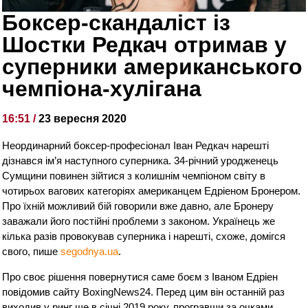
Боксер-скандаліст із
Шостки Редкач отримав у
суперники американського
чемпіона-хулігана
16:51 /
23 вересня 2020
Неординарний боксер-професіонал Іван Редкач нарешті
дізнався ім’я наступного суперника. 34-річний уродженець
Сумщини повинен зійтися з колишнім чемпіоном світу в
чотирьох вагових категоріях американцем Едріеном Бронером.
Про їхній можливий бій говорили вже давно, але Бронеру
заважали його постійні проблеми з законом. Українець же
кілька разів провокував суперника і нарешті, схоже, домігся
свого, пише
segodnya.ua
.
Про своє рішення повернутися саме боєм з Іваном Едріен
повідомив сайту BoxingNews24. Перед цим він останній раз
виходив у ринг ще в січні 2019 року, програвши за очками