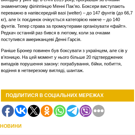
знаменитому філіппінцю Менні Пак’яо. Боксери виступають
переважно в напівсередній вазі (welter) – до 147 фунтів (до 66,7
кг), але їх поєдинок очікується категорією нижче – до 140
фунтів. Тепер справа за промоутерами організувати «файт».
Редкач останній раз бився в лютому, коли за очками
поступився американцеві Денні Гарсія.
Раніше Бронер повинен був боксувати з українцем, але сів у
в’язницю. На цей момент у нього більше 20 підтверджених
випадків порушення закону: пограбування, бійки, побиття,
водіння в нетверезому вигляді, шантаж.
ПОДІЛИТИСЯ В СОЦІАЛЬНИХ МЕРЕЖАХ
НОВИНИ