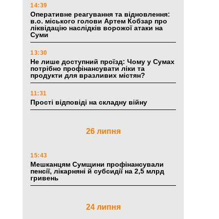
14:39
Оперативне реагування та відновлення:
в.о. міського голови Артем Кобзар про
ліквідацію наслідків ворожої атаки на
Суми
13:30
Не лише доступний проїзд: Чому у Сумах
потрібно профінансувати ліки та
продукти для вразливих містян?
11:31
Прості відповіді на складну війну
26 липня
15:43
Мешканцям Сумщини профінансували
пенсії, лікарняні й субсидії на 2,5 млрд
гривень
24 липня