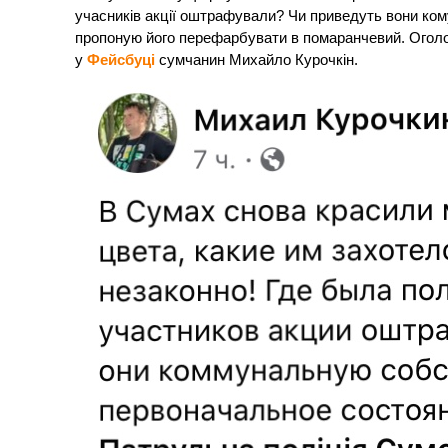
учасників акції оштрафували? Чи приведуть вони ком
пропоную його перефарбувати в помаранчевий. Оголо
у
Фейсбуці
сумчанин Михайло Курочкін.