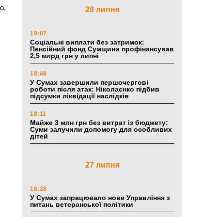
о,
28 липня
19:07
Соціальні виплати без затримок:
Пенсійний фонд Сумщини профінансував
2,5 млрд грн у липні
18:48
У Сумах завершили першочергові
роботи після атак: Ніколаєнко підбив
підсумки ліквідації наслідків
18:11
Майже 3 млн грн без витрат із бюджету:
Суми залучили допомогу для особливих
дітей
27 липня
18:28
У Сумах запрацювало нове Управління з
питань ветеранської політики