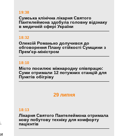
19:38
Сумська клінічна лікарня Святого
Пантелеймона здобула головну відзнаку
в медичній сфері України
18:32
Олексій Романько долучився до
обговорення Плану стійкості Сумщини з
Прем’єр-міністром
18:10
Місто посилює міжнародну співпрацю:
Суми отримали 12 потужних станцій для
Пунктів обігріву
29 липня
18:13
Лікарня Святого Пантелеймона отримала
нову побутову техніку для комфорту
.
пацієнтів
ки