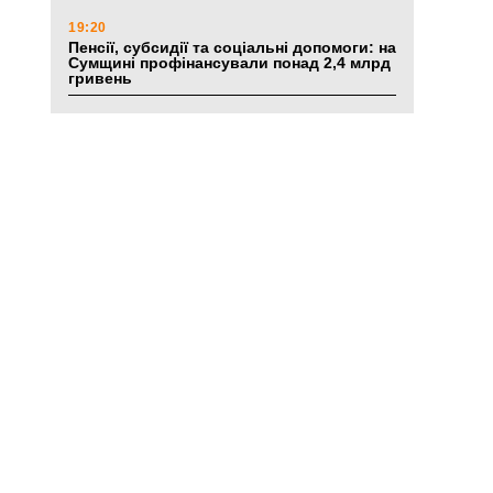
19:20
Пенсії, субсидії та соціальні допомоги: на
Сумщині профінансували понад 2,4 млрд
гривень