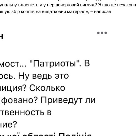
унальну власність у у першочерговий вигляд? Якщо це незаконн
шую збір коштів на видатковий матеріал», – написав