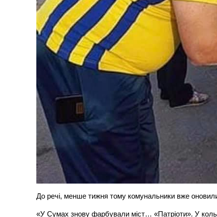
До речі, менше тижня тому комунальники вже оновили
«У Сумах знову фарбували міст… «Патріоти». У кольор