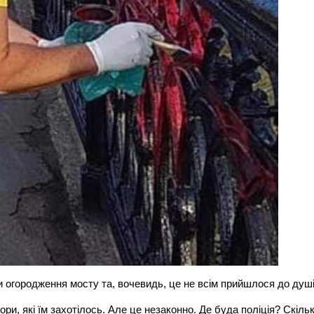
 огородження мосту та, вочевидь, це не всім прийшлося до душі
и, які їм захотілось. Але це незаконно. Де буда поліція? Скіль