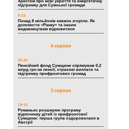
Хрестом про нові укриття та енергетичну
підтримку для Сумської громади
9:15
Понад 8 мільйонів книжок згоріли. Як
допомогти «Ранку» та іншим
видавництвам відновитися
4 серпня
20:41
Пенсійний фонд Сумщини спрямував 0,2
млрд грн на пенсії, страхові виплати та
підтримку прифронтових громад
3 серпня
18:53
Романько розширює програму
відпочинку дітей із прифронтової
Сумщини: перша група оздоровилася в
Австрії