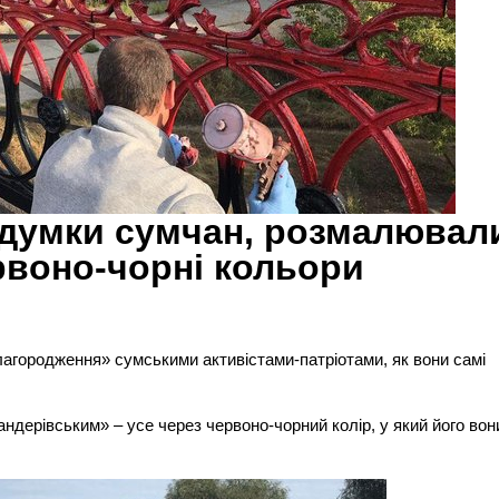
 думки сумчан, розмалювал
рвоно-чорні кольори
городження» сумськими активістами-патріотами, як вони самі
андерівським» – усе через червоно-чорний колір, у який його вон