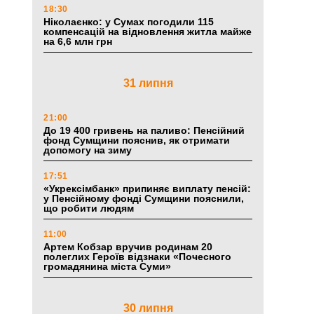
18:30
Ніколаєнко: у Сумах погодили 115
компенсацій на відновлення житла майже
на 6,6 млн грн
31 липня
21:00
До 19 400 гривень на паливо: Пенсійний
фонд Сумщини пояснив, як отримати
допомогу на зиму
17:51
«Укрексімбанк» припиняє виплату пенсій:
у Пенсійному фонді Сумщини пояснили,
що робити людям
11:00
Артем Кобзар вручив родинам 20
полеглих Героїв відзнаки «Почесного
громадянина міста Суми»
30 липня