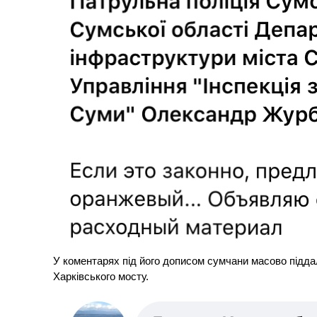
У коментарях під його дописом сумчани масово піддал
Харківського мосту.