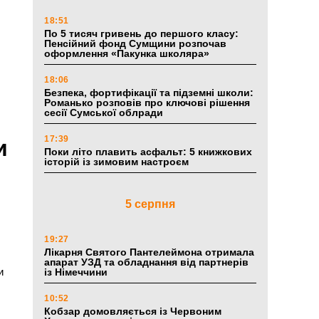
18:51
По 5 тисяч гривень до першого класу:
Пенсійний фонд Сумщини розпочав
оформлення «Пакунка школяра»
18:06
Безпека, фортифікації та підземні школи:
Романько розповів про ключові рішення
сесії Сумської облради
17:39
и
Поки літо плавить асфальт: 5 книжкових
історій із зимовим настроєм
5 серпня
19:27
Лікарня Святого Пантелеймона отримала
апарат УЗД та обладнання від партнерів
и
із Німеччини
10:52
Кобзар домовляється із Червоним