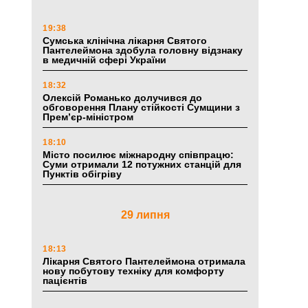
19:38
Сумська клінічна лікарня Святого
Пантелеймона здобула головну відзнаку
в медичній сфері України
18:32
Олексій Романько долучився до
обговорення Плану стійкості Сумщини з
Прем’єр-міністром
18:10
Місто посилює міжнародну співпрацю:
Суми отримали 12 потужних станцій для
Пунктів обігріву
29 липня
18:13
Лікарня Святого Пантелеймона отримала
нову побутову техніку для комфорту
пацієнтів