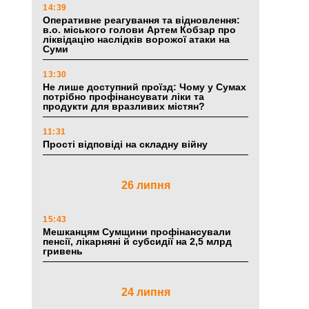
14:39
Оперативне реагування та відновлення:
в.о. міського голови Артем Кобзар про
ліквідацію наслідків ворожої атаки на
Суми
13:30
Не лише доступний проїзд: Чому у Сумах
потрібно профінансувати ліки та
продукти для вразливих містян?
11:31
Прості відповіді на складну війну
26 липня
15:43
Мешканцям Сумщини профінансували
пенсії, лікарняні й субсидії на 2,5 млрд
гривень
24 липня