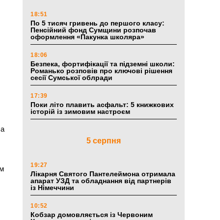
18:51
По 5 тисяч гривень до першого класу:
Пенсійний фонд Сумщини розпочав
оформлення «Пакунка школяра»
18:06
Безпека, фортифікації та підземні школи:
Романько розповів про ключові рішення
сесії Сумської облради
17:39
Поки літо плавить асфальт: 5 книжкових
історій із зимовим настроєм
 а
5 серпня
19:27
им
Лікарня Святого Пантелеймона отримала
апарат УЗД та обладнання від партнерів
із Німеччини
10:52
Кобзар домовляється із Червоним