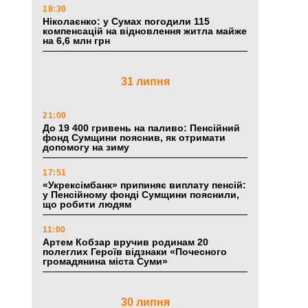
18:30
Ніколаєнко: у Сумах погодили 115
компенсацій на відновлення житла майже
на 6,6 млн грн
31 липня
21:00
До 19 400 гривень на паливо: Пенсійний
фонд Сумщини пояснив, як отримати
допомогу на зиму
17:51
«Укрексімбанк» припиняє виплату пенсій:
у Пенсійному фонді Сумщини пояснили,
що робити людям
11:00
Артем Кобзар вручив родинам 20
полеглих Героїв відзнаки «Почесного
громадянина міста Суми»
30 липня