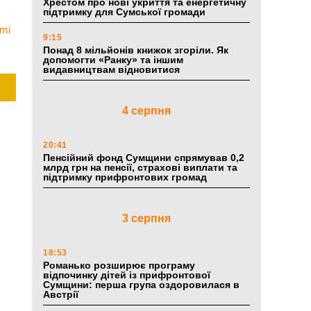
Хрестом про нові укриття та енергетичну
підтримку для Сумської громади
и
ami
9:15
Понад 8 мільйонів книжок згоріли. Як
допомогти «Ранку» та іншим
видавництвам відновитися
4 серпня
20:41
Пенсійний фонд Сумщини спрямував 0,2
млрд грн на пенсії, страхові виплати та
підтримку прифронтових громад
3 серпня
18:53
Романько розширює програму
відпочинку дітей із прифронтової
Сумщини: перша група оздоровилася в
Австрії