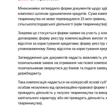
Мінекономіки затвердило форми документів щодо зді
комплексі шляхом здешевлення кредитів. Сума компенс
тваринництва не може перевищувати 15 млн гривень, 
сільськогосподарської діяльності (крім тваринництва)
Зокрема це стосується форми заявки на участь у кон
договорами; форму реєстру компенсаційних виплат 
відсотки за користування кредитами; форму реєстру
уповноваженому банку відсотки за користування кред
Затвердження цих документів надасть можливість уп
позичальників заявок на отримання часткової компенс
позичальникам звернутися до банків та подати заявк
держбюджету.
Така компенсація надається на конкурсній основі с
особам незалежно від організаційно-правової форми 
провадять діяльність у галузях тваринництва та вико
капітального характеру або які провадять діяльність 
тваринництва).