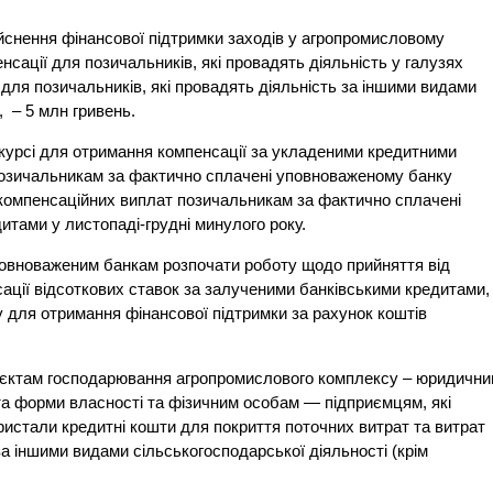
йснення фінансової підтримки заходів у агропромисловому
ації для позичальників, які провадять діяльність у галузях
для позичальників, які провадять діяльність за іншими видами
, – 5 млн гривень.
курсі для отримання компенсації за укладеними кредитними
позичальникам за фактично сплачені уповноваженому банку
 компенсаційних виплат позичальникам за фактично сплачені
итами у листопаді-грудні минулого року.
овноваженим банкам розпочати роботу щодо прийняття від
ації відсоткових ставок за залученими банківськими кредитами,
у для отримання фінансової підтримки за рахунок коштів
уб’єктам господарювання агропромислового комплексу – юридичн
та форми власності та фізичним особам — підприємцям, які
ристали кредитні кошти для покриття поточних витрат та витрат
за іншими видами сільськогосподарської діяльності (крім