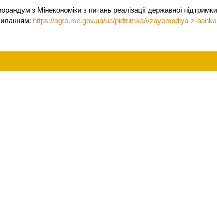
орандум з Мінекономіки з питань реалізації державної підтримк
силанням:
https://agro.me.gov.ua/ua/pidtrimka/vzayemodiya-z-bank