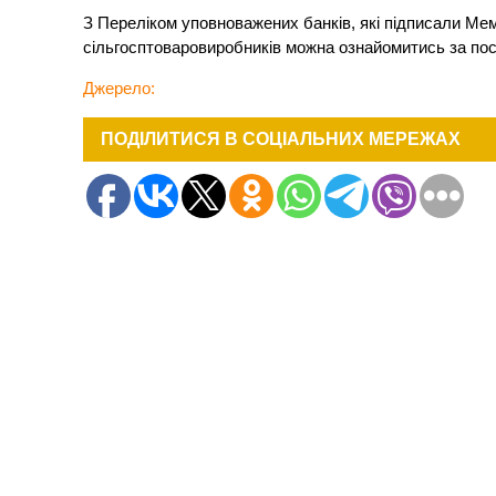
З Переліком уповноважених банків, які підписали Мем
сільгосптоваровиробників можна ознайомитись за по
Джерело:
ПОДІЛИТИСЯ В СОЦІАЛЬНИХ МЕРЕЖАХ