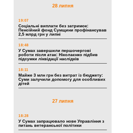
28 липня
19:07
Соціальні виплати без затримок:
Пенсійний фонд Сумщини профінансував
2,5 млрд грн у липні
18:48
У Сумах завершили першочергові
роботи після атак: Ніколаєнко підбив
підсумки ліквідації наслідків
18:11
Майже 3 млн грн без витрат із бюджету:
Суми залучили допомогу для особливих
дітей
27 липня
18:28
У Сумах запрацювало нове Управління з
питань ветеранської політики