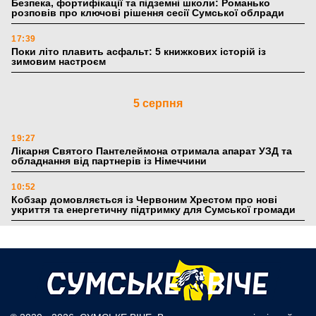
Безпека, фортифікації та підземні школи: Романько
розповів про ключові рішення сесії Сумської облради
17:39
Поки літо плавить асфальт: 5 книжкових історій із
зимовим настроєм
5 серпня
19:27
Лікарня Святого Пантелеймона отримала апарат УЗД та
обладнання від партнерів із Німеччини
10:52
Кобзар домовляється із Червоним Хрестом про нові
укриття та енергетичну підтримку для Сумської громади
9:15
Понад 8 мільйонів книжок згоріли. Як допомогти «Ранку»
та іншим видавництвам відновитися
4 серпня